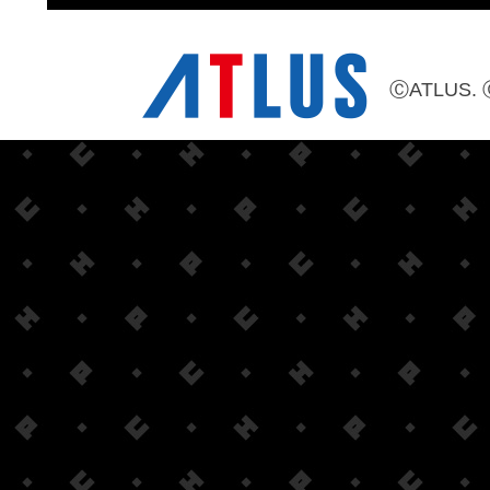
ⒸATLUS. 