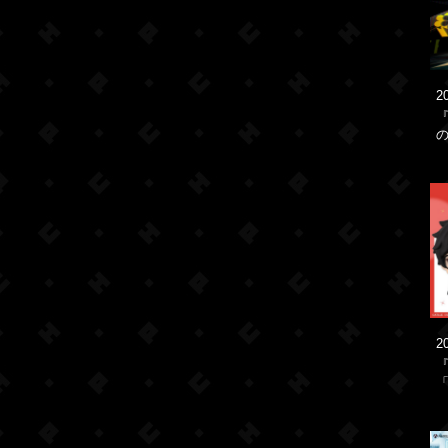
2
2
「