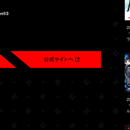
on®3
2
『
ラ
2