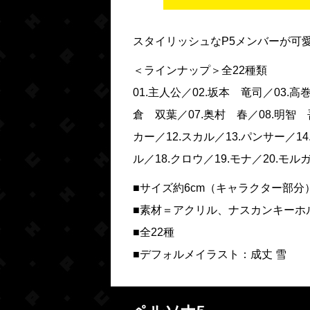
スタイリッシュなP5メンバーが可
＜ラインナップ＞全22種類
01.主人公／02.坂本 竜司／03.高
倉 双葉／07.奥村 春／08.明智 
カー／12.スカル／13.パンサー／14
ル／18.クロウ／19.モナ／20.モ
■サイズ約6cm（キャラクター部分
■素材＝アクリル、ナスカンキーホ
■全22種
■デフォルメイラスト：成丈 雪