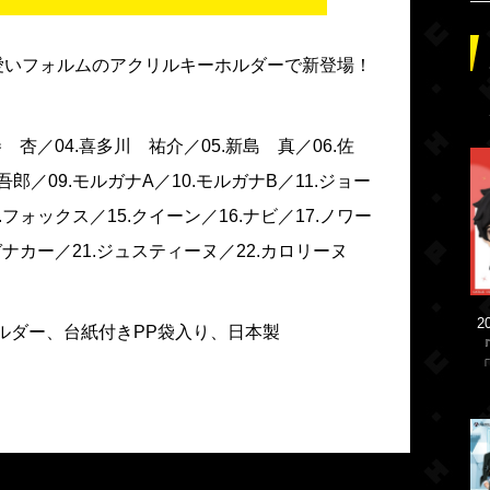
愛いフォルムのアクリルキーホルダーで新登場！
巻 杏／04.喜多川 祐介／05.新島 真／06.佐
吾郎／09.モルガナA／10.モルガナB／11.ジョー
.フォックス／15.クイーン／16.ナビ／17.ノワー
ルガナカー／21.ジュスティーヌ／22.カロリーヌ
）
2
ルダー、台紙付きPP袋入り、日本製
「