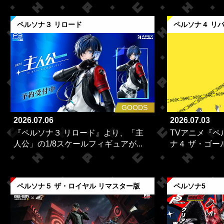
ペルソナ３ リロード
ペルソナ４ リ
GOODS
2026.07.06
2026.07.03
『ペルソナ３ リロード』より、「主
TVアニメ『ペ
人公」の1/8スケールフィギュアが...
ナ４ ザ・ゴール
ペルソナ５ ザ・ロイヤル リマスター版
ペルソナ5