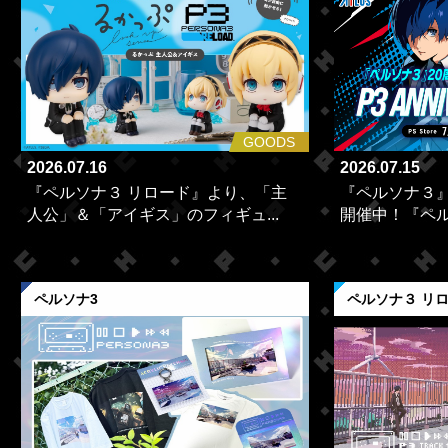
GOODS
2026.07.16
2026.07.15
『ペルソナ３ リロード』より、「主
『ペルソナ３』
人公」＆「アイギス」のフィギュ...
開催中！『ペルソ
ペルソナ3
ペルソナ３ リ