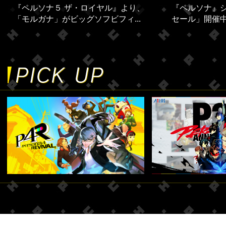
『ペルソナ５ ザ・ロイヤル』より、
『ペルソナ』シリ
「モルガナ」がビッグソフビフィ...
セール」開催