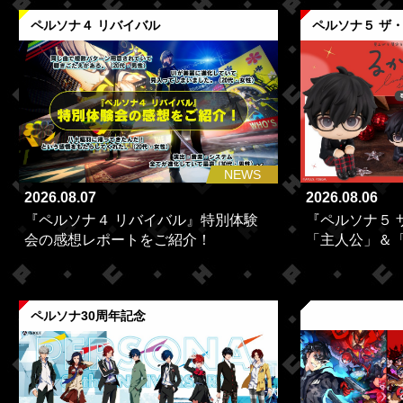
ペルソナ４ リバイバル
ペルソナ５ ザ
NEWS
2026.08.07
2026.08.06
『ペルソナ４ リバイバル』特別体験
『ペルソナ５ 
会の感想レポートをご紹介！
「主人公」＆「
ペルソナ30周年記念