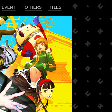
EVENT
OTHERS
TITLES