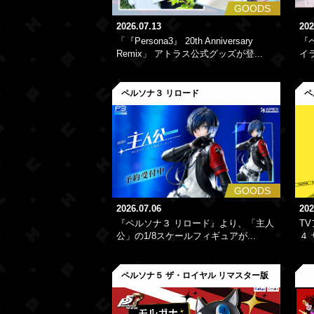
GOODS
2026.07.13
202
「『Persona3』 20th Anniversary
『
Remix」 アトラス公式グッズが登...
イラ
ペルソナ３ リロード
ペ
GOODS
2026.07.06
202
『ペルソナ３ リロード』より、「主人
T
公」の1/8スケールフィギュアが...
４ 
ペルソナ５ ザ・ロイヤル リマスター版