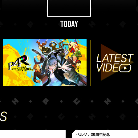
TODAY
ペルソナ30周年記念