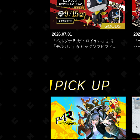
GOODS
2026.07.01
202
『ペルソナ５ ザ・ロイヤル』より、
『
「モルガナ」がビッグソフビフィ...
セ