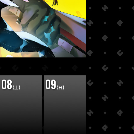
08
09
【土】
【日】