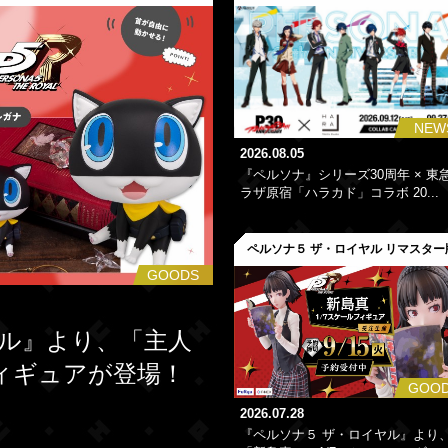
NEW
2026.08.05
『ペルソナ』シリーズ30周年 × 東
ラザ原宿「ハラカド」コラボ 20...
ペルソナ５ ザ・ロイヤル リマスター
GOODS
ヤル』より、「主人
ィギュアが登場！
GOO
2026.07.28
『ペルソナ５ ザ・ロイヤル』より