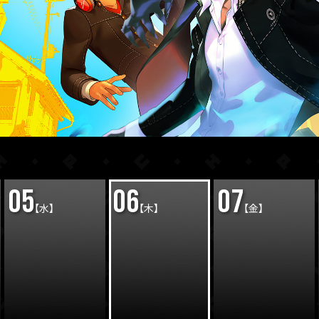
05
06
07
【水】
【木】
【金】