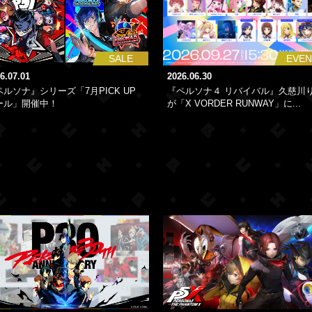
SALE
EVEN
6.07.01
2026.06.30
ペルソナ』シリーズ「7月PICK UP
『ペルソナ４ リバイバル』久慈川
ール」開催中！
が「X VORDER RUNWAY」に...