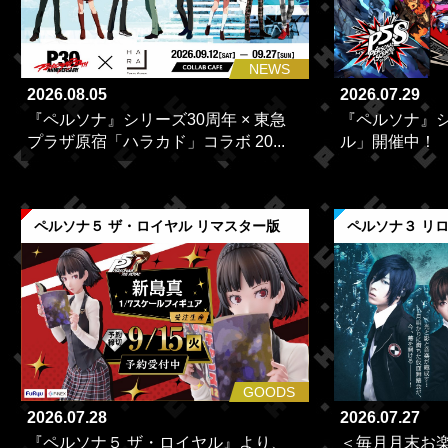
NEWS
2026.08.05
2026.07.29
『ペルソナ』シリーズ30周年 × 東急
『ペルソナ』シ
プラザ原宿「ハラカド」コラボ 20...
ル」開催中！
ペルソナ５ ザ・ロイヤル リマスター版
ペルソナ３ リ
GOODS
2026.07.28
2026.07.27
『ペルソナ５ ザ・ロイヤル』より、
＜毎月月末お楽