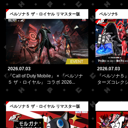
ペルソナ５ ザ・ロイヤル リマスター版
ペルソナ5
EVENT
2026.07.03
2026.07.03
『Call of Duty Mobile』 × 『ペルソナ
『ペルソナ５
５ ザ・ロイヤル』 コラボ 2026...
ターズコレクショ
ペルソナ５ ザ・ロイヤル リマスター版