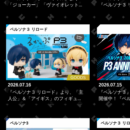
「ジョーカー」 「ヴァイオレット...
『ペルソナ３ リ
ペルソナ３ リロード
GOODS
2026.07.16
2026.07.15
『ペルソナ３ リロード』より、「主
『ペルソナ３』
人公」＆「アイギス」のフィギュ...
開催中！『ペルソ
ペルソナ3
ペルソナ３ リ