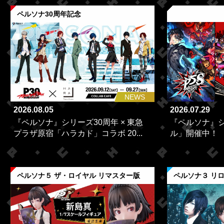
ペルソナ30周年記念
NEWS
2026.08.05
2026.07.29
『ペルソナ』シリーズ30周年 × 東急
『ペルソナ』シ
プラザ原宿「ハラカド」コラボ 20...
ル」開催中！
ペルソナ５ ザ・ロイヤル リマスター版
ペルソナ３ リ