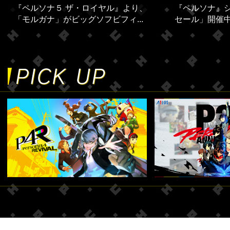
『ペルソナ５ ザ・ロイヤル』より、
『ペルソナ』シリ
「モルガナ」がビッグソフビフィ...
セール」開催