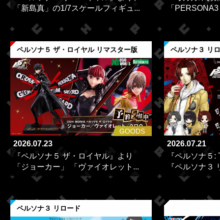
「新島真」の1/7スケールフィギュ...
「PERSONA3 th
ペルソナ５ ザ・ロイヤル リマスター版
ペルソナ３ リ
GOODS
2026.07.23
2026.07.21
『ペルソナ５ ザ・ロイヤル』より
『ペルソナ５: Th
「ジョーカー」 「ヴァイオレット...
『ペルソナ３ リ
ペルソナ３ リロード