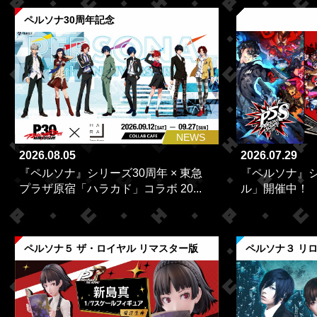
ペルソナ30周年記念
NEWS
2026.08.05
2026.07.29
『ペルソナ』シリーズ30周年 × 東急
『ペルソナ』シ
プラザ原宿「ハラカド」コラボ 20...
ル」開催中！
ペルソナ５ ザ・ロイヤル リマスター版
ペルソナ３ リ