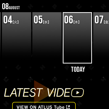
08
AUGUST
04
05
06
07
【火】
【水】
【木】
【金
TODAY