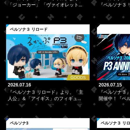
「ジョーカー」 「ヴァイオレット...
『ペルソナ３ リ
ペルソナ３ リロード
GOODS
2026.07.16
2026.07.15
『ペルソナ３ リロード』より、「主
『ペルソナ３』
人公」＆「アイギス」のフィギュ...
開催中！『ペルソ
ペルソナ3
ペルソナ３ リ