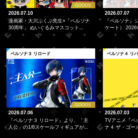
GOODS
2026.07.10
2026.07.07
漫画家・大川ぶくぶ先生×「ペルソナ
『ペルソナ』
30周年」 ぬいぐるみマスコット...
ケート） 2026
ペルソナ３ リロード
ペルソナ４ リ
GOODS
2026.07.06
2026.07.03
『ペルソナ３ リロード』より、「主
TVアニメ『ペ
人公」の1/8スケールフィギュアが...
ナ４ ザ・ゴール