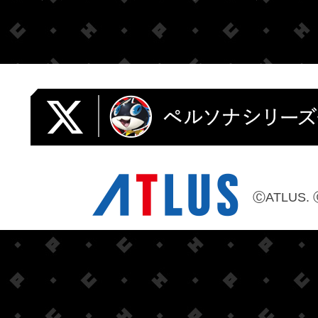
ⒸATLUS. 