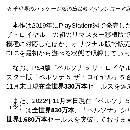
※ 全世界のパッケージ版の出荷数／ダウンロード
本作は2019年にPlayStation®4で発
ザ・ロイヤル』の初のリマスター移植版
機種に対応したほか、オリジナル版で販売
DLCを最初から遊べる状態で収録してい
なお、PS4版『ペルソナ５ ザ・ロイヤ
スター版『ペルソナ５ ザ・ロイヤル』を合
11月末日現在
全世界330万本
セールスを達
また、2022年11月末日現在『ペルソナ
（※）
は
全世界830万本
、『ペルソナ』シ
世界1,680万本
セールスを突破しておりま