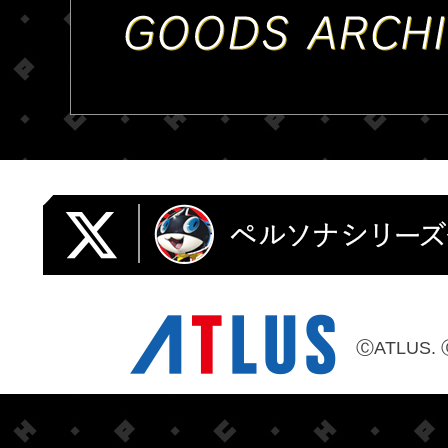
ⒸATLUS. 