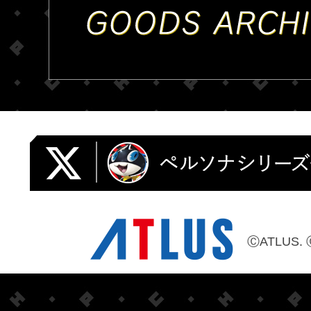
ⒸATLUS. 