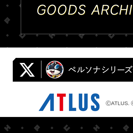
ⒸATLUS. 