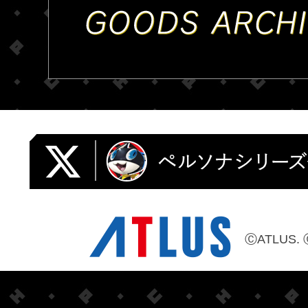
ⒸATLUS. 