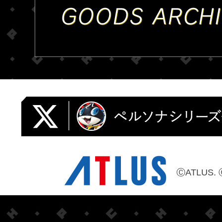
ⒸATLUS. 